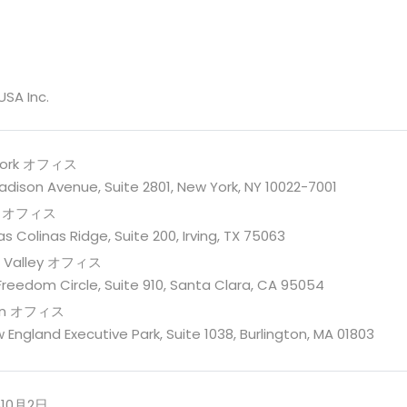
USA Inc.
York オフィス
dison Avenue, Suite 2801, New York, NY 10022-7001
as オフィス
as Colinas Ridge, Suite 200, Irving, TX 75063
on Valley オフィス
reedom Circle, Suite 910, Santa Clara, CA 95054
on オフィス
 England Executive Park, Suite 1038, Burlington, MA 01803
年10月2日