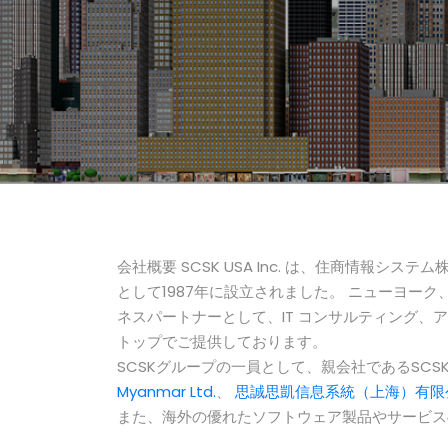
会社概要 SCSK USA Inc. は、住商情報シス
として1987年に設立されました。 ニューヨー
ネスパートナーとして、IT コンサルティング、
トップでご提供しております。
SCSKグループの一員として、親会社であるSCS
Myanmar Ltd.
、
思誠思凱信息系統（上海）有限
また、海外の優れたソフトウェア製品やサービス