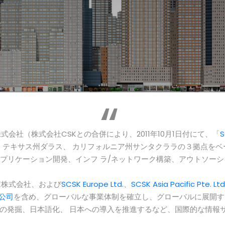
テム株式会社（株式会社CSKとの合併により、2011年10月1日付にて、「
ク、テキサス州ダラス、 カリフォルニア州サンタクララの３拠点をベ
アプリケーション開発、インフ ラ/ネットワーク構築、アウトソーシ
K株式会社、および
SCSK Europe Ltd.
、
SCSK Asia Pacific Pte. Ltd
公司
を含め、グローバルな事業体制を確立し、グローバルに展開す
の発掘、日本語化、 日本への導入を推進するなど、国際的な情報