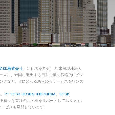
SCSK株式会社
」に社名を変更）の 米国現地法人
ースに、米国に進出する日系企業の戦略的ITビジ
ングなど、ITに関わるあらゆるサービスをワンス
.
、
PT SCSK GLOBAL INDONESIA
、
SCSK
る様々な業種のお客様をサポートしております。
サービスも展開しています。