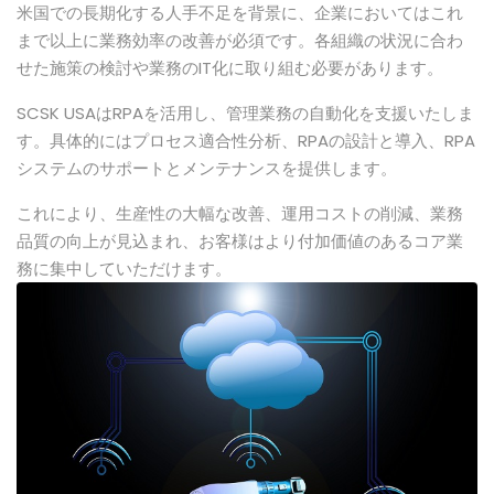
米国での長期化する人手不足を背景に、企業においてはこれ
まで以上に業務効率の改善が必須です。各組織の状況に合わ
せた施策の検討や業務のIT化に取り組む必要があります。
SCSK USAはRPAを活用し、管理業務の自動化を支援いたしま
す。具体的にはプロセス適合性分析、RPAの設計と導入、RPA
システムのサポートとメンテナンスを提供します。
これにより、生産性の大幅な改善、運用コストの削減、業務
品質の向上が見込まれ、お客様はより付加価値のあるコア業
務に集中していただけます。