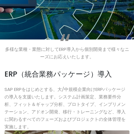
多様な業種・業態に対してERP導入から個別開発まで様々なニ
ーズにお応えいたします。
ERP（統合業務パッケージ）導入
SAP ERPをはじめとする、大/中規模企業向けERPパッケージ
の導入を支援いたします。システム計画策定、業務要件分
析、フィット＆ギャップ分析、プロトタイプ、インプリメン
テーション、アドオン開発、移行・トレーニングなど、導入
に関わるすべてのフェーズおよびプロジェクトの全体管理を
実施します。